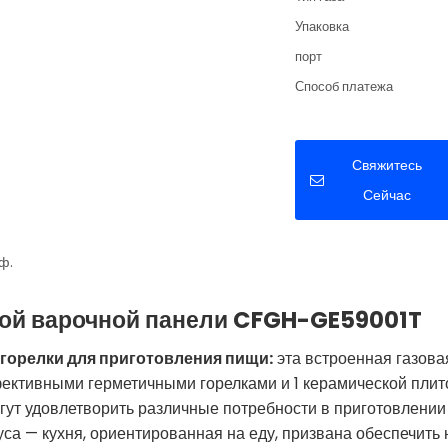
Упаковка
порт
Способ платежа
Свяжитесь
Сейчас
ф.
вой варочной панели CFGH-GE59001T
 горелки для приготовления пищи:
эта встроенная газова
ктивными герметичными горелками и 1 керамической плито
гут удовлетворить различные потребности в приготовлении
уса — кухня, ориентированная на еду, призвана обеспечить