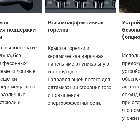
ная
Высокоэффективная
Устрой
ия поддержки
горелка
безопа
ы
(опци
ь выполнена из
Крышка горелки и
гуна, без
Исполь
керамическая варочная
и фасонных
предох
панель имеют уникальную
очные сплошные
устрой
конструкцию
решетки
обеспе
направляющей потока для
 перемещать по
автома
оптимизации сгорания газа
 различные
секунд)
и повышения
стрюли и
при отс
энергоэффективности.
.
что пом
утечки 