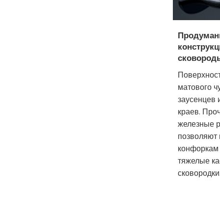
Продуман
конструкц
сковород
Поверхност
матового чу
заусенцев 
краев. Пр
железные 
позволяют
конфоркам
тяжелые ка
сковородки