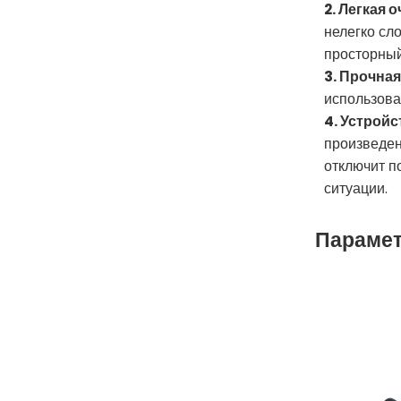
2. Легкая 
нелегко сл
просторный
3. Прочна
использова
4. Устрой
произведен
отключит п
ситуации.
Парамет