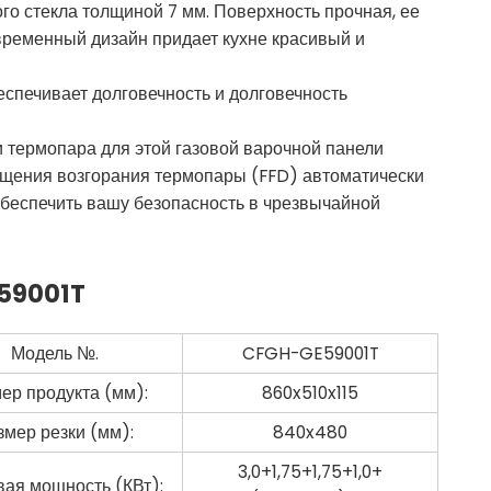
го стекла толщиной 7 мм. Поверхность прочная, ее
овременный дизайн придает кухне красивый и
спечивает долговечность и долговечность
 термопара для этой газовой варочной панели
ащения возгорания термопары (FFD) автоматически
 обеспечить вашу безопасность в чрезвычайной
59001T
Модель №.
CFGH-GE59001T
ер продукта (мм):
860x510x115
змер резки (мм):
840x480
3,0+1,75+1,75+1,0+
вая мощность (КВт):