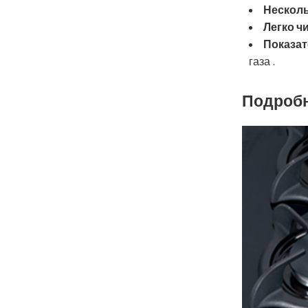
Несколь
Легко ч
Показат
газа .
Подробн