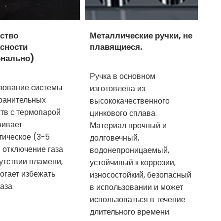
ство
Металлические ручки, не
сности
плавящиеся.
онально)
Ручка в основном
зование системы
изготовлена из
ранительных
высококачественного
ств с термопарой
цинкового сплава.
чивает
Материал прочный и
тическое (3-5
долговечный,
 отключение газа
водонепроницаемый,
утствии пламени,
устойчивый к коррозии,
огает избежать
износостойкий, безопасный
газа.
в использовании и может
использоваться в течение
длительного времени.