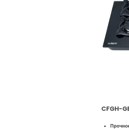
CFGH-GE
Прочное