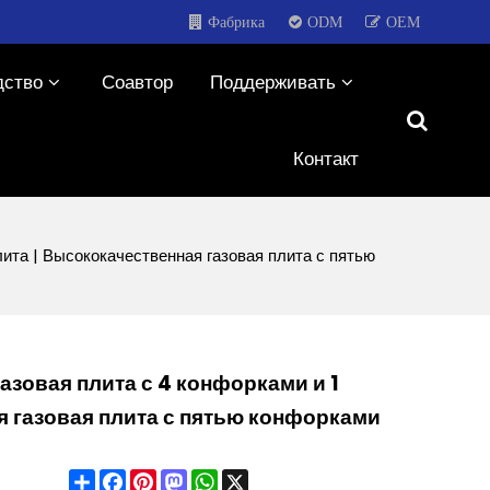
Фабрика
ODM
OEM
дство
Соавтор
Поддерживать
Контакт
лита | Высококачественная газовая плита с пятью
азовая плита с 4 конфорками и 1
я газовая плита с пятью конфорками
Share
Facebook
Pinterest
Mastodon
WhatsApp
X