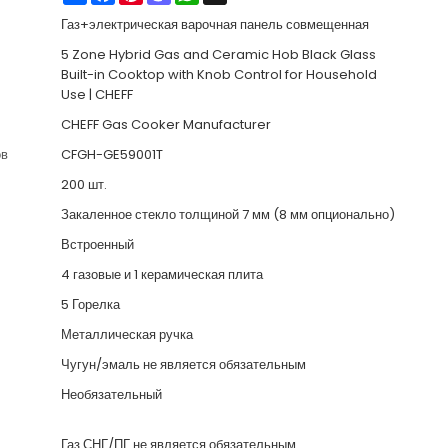
Газ+электрическая варочная панель совмещенная
5 Zone Hybrid Gas and Ceramic Hob Black Glass
Built-in Cooktop with Knob Control for Household
Use | CHEFF
CHEFF Gas Cooker Manufacturer
ов
CFGH-GE59001T
200 шт.
Закаленное стекло толщиной 7 мм (8 мм опционально)
Встроенный
4 газовые и 1 керамическая плита
5 Горелка
Металлическая ручка
Чугун/эмаль не является обязательным
Необязательный
Газ СНГ/ПГ не является обязательным.