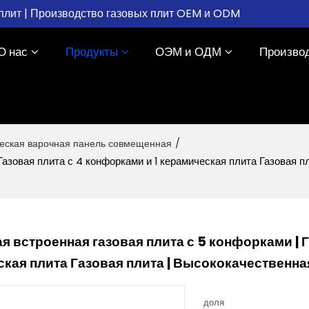
плит | Производство газовых плит OEM и ODM
О нас
Продукты
ОЭМ и ОДМ
Произво
ческая варочная панель совмещенная
/
Газовая плита с 4 конфорками и 1 керамическая плита Газовая п
я встроенная газовая плита с 5 конфорками | Г
кая плита Газовая плита | Высококачественна
доля