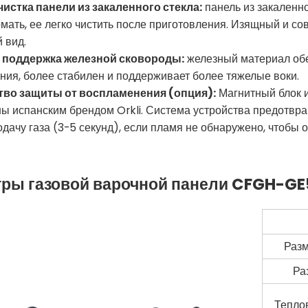
очистка панели из закаленного стекла:
панель из закаленно
омать, ее легко чистить после приготовления. Изящный и с
 вид.
я поддержка железной сковороды:
железный материал обе
ния, более стабилен и поддерживает более тяжелые воки.
ство защиты от воспламенения (опция):
Магнитный блок и
ы испанским брендом Orkli. Система устройства предотвр
одачу газа (3-5 секунд), если пламя не обнаружено, чтобы
ры газовой варочной панели CFGH-GE
Разм
Ра
Тепло