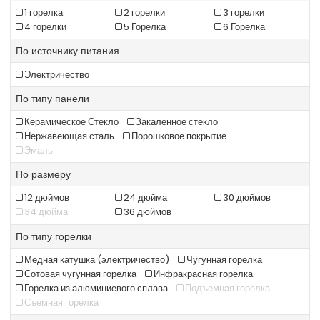
1 горелка
2 горелки
3 горелки
4 горелки
5 Горелка
6 Горелка
По источнику питания
Электричество
По типу панели
Керамическое Стекло
Закаленное стекло
Нержавеющая сталь
Порошковое покрытие
Эмаль
По размеру
12 дюймов
24 дюйма
30 дюймов
34 дюйма
36 дюймов
По типу горелки
Медная катушка (электричество)
Чугунная горелка
Сотовая чугунная горелка
Инфракрасная горелка
Горелка из алюминиевого сплава
Подъемная горелка
Съемная горелка