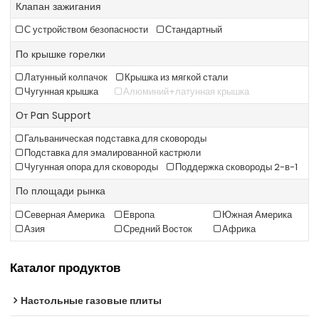
Клапан зажигания
С устройством безопасности
Стандартный
По крышке горелки
Латунный колпачок
Крышка из мягкой стали
Чугунная крышка
Алюминий+латунная крышка
От Pan Support
Гальваническая подставка для сковороды
Подставка для эмалированной кастрюли
Чугунная опора для сковороды
Поддержка сковороды 2-в-1
По площади рынка
Северная Америка
Европа
Южная Америка
Азия
Средний Восток
Африка
Каталог продуктов
Настольные газовые плиты