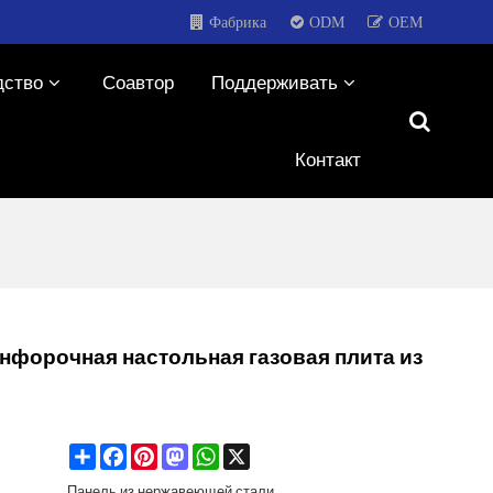
Фабрика
ODM
OEM
дство
Соавтор
Поддерживать
Контакт
нфорочная настольная газовая плита из
Share
Facebook
Pinterest
Mastodon
WhatsApp
X
Панель из нержавеющей стали