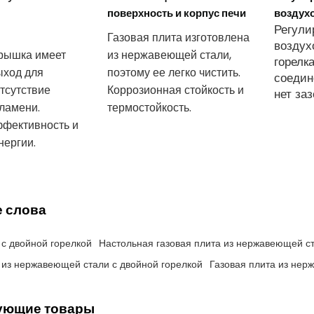
поверхность и корпус печи
воздух
Регули
Газовая плита изготовлена
воздух
рышка имеет
из нержавеющей стали,
горелк
ыход для
поэтому ее легко чистить.
соедин
отсутствие
Коррозионная стойкость и
нет заз
ламени.
термостойкость.
фективность и
нергии.
 слова
 с двойной горелкой
Настольная газовая плита из нержавеющей с
 из нержавеющей стали с двойной горелкой
Газовая плита из нер
ующие товары