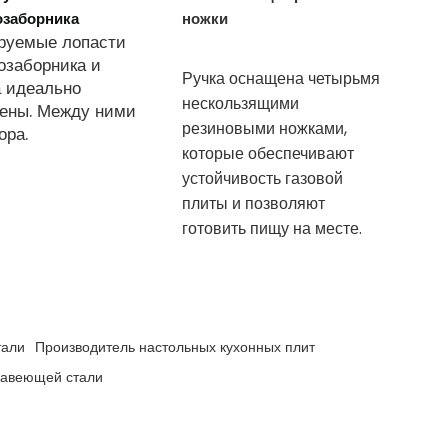
озаборника
ножки
руемые лопасти
озаборника и
Ручка оснащена четырьмя
а идеально
нескользящими
ены. Между ними
резиновыми ножками,
ора.
которые обеспечивают
устойчивость газовой
плиты и позволяют
готовить пищу на месте.
тали
Производитель настольных кухонных плит
жавеющей стали