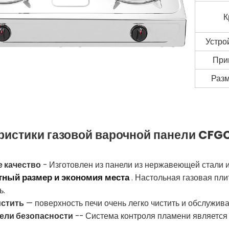
К
Устро
При
Разм
ристики газовой варочной панели
CFG
 качество
- Изготовлен из панели из нержавеющей стали и
тный размер и экономия места
. Настольная газовая пли
ь.
истить
— поверхность печи очень легко чистить и обслужива
ели безопасности
-- Система контроля пламени является