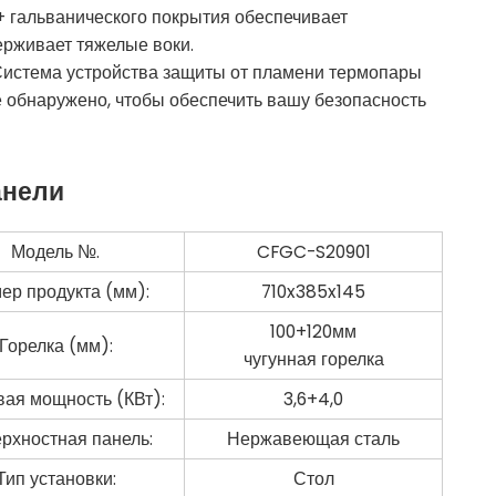
 гальванического покрытия обеспечивает
ерживает тяжелые воки.
истема устройства защиты от пламени термопары
не обнаружено, чтобы обеспечить вашу безопасность
анели
Модель №.
CFGC-S20901
ер продукта (мм):
710x385x145
100+120мм
Горелка (мм):
чугунная горелка
вая мощность (КВт):
3,6+4,0
рхностная панель:
Нержавеющая сталь
Тип установки:
Стол