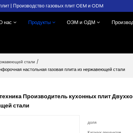
плит | Производство газовых плит OEM и ODM
О нас
Продукты
ОЭМ и ОДМ
Произво
ержавеющей стали
/
нфорочная настольная газовая плита из нержавеющей стали
техника Производитель кухонных плит Двухко
щей стали
доля
Каталог продуктов