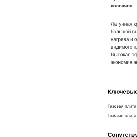
колпачок
Латунная к
большой в
нагрева и 
видимого п
Высокая эф
экономия э
Ключевые
Газовая плита
Газовая плита
Сопутств