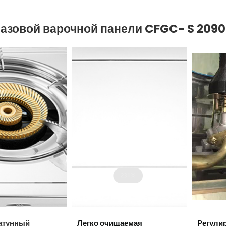
газовой варочной панели
CFGC-
S
2090
атунный
Легко очищаемая
Регули