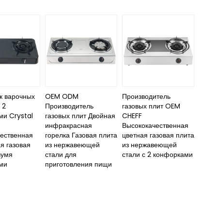
к варочных
OEM ODM
Производитель
 2
Производитель
газовых плит OEM
ми Crystal
газовых плит Двойная
CHEFF
инфракрасная
Высококачественная
чественная
горелка Газовая плита
цветная газовая плита
я газовая
из нержавеющей
из нержавеющей
вумя
стали для
стали с 2 конфорками
ми
приготовления пищи