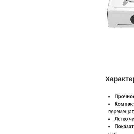
Характе
Прочное
Компак
перемещат
Легко ч
Показат
газа .