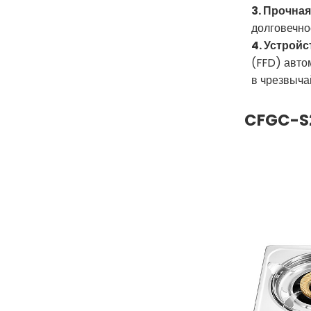
3. Прочна
долговечно
4. Устрой
(FFD) авто
в чрезвыча
CFGC-S