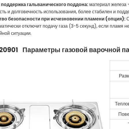
я поддержка гальванического поддона:
материал железа +
сть и долговечность использования, более стабилен и подд
ство безопасности при исчезновении пламени (опция):
С
матически отключит подачу газа (3-5 секунд), если пламя 
йной ситуации.
20901
Параметры газовой варочной п
Разм
Тепло
Пове