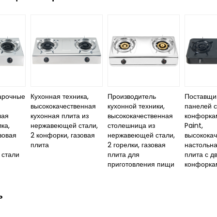
арочные
Кухонная техника,
Производитель
Поставщи
высококачественная
кухонной техники,
панелей с
лая
кухонная плита из
высококачественная
конфорка
ка,
нержавеющей стали,
столешница из
Paint,
зовая
2 конфорки, газовая
нержавеющей стали,
высокока
плита
2 горелки, газовая
настольна
стали
плита для
плита с д
приготовления пищи
конфорка
ь