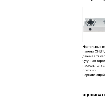
Настольные в
панели CHEFF,
двойная тяже
чугунная горел
настольная га
плита из
нержавеющей 
оцениват