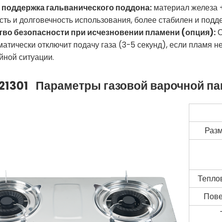
я поддержка гальванического поддона:
материал железа +
сть и долговечность использования, более стабилен и подд
ство безопасности при исчезновении пламени (опция):
С
матически отключит подачу газа (3-5 секунд), если пламя 
йной ситуации.
21301
Параметры газовой варочной па
Разм
Тепло
Пове