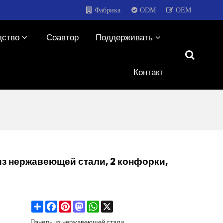
Фабрика
ODM
OEM
дство
Соавтор
Поддерживать
Контакт
из нержавеющей стали, 2 конфорки,
Share
Facebook
Pinterest
Mastodon
WhatsApp
X
Панель из нержавеющей стали