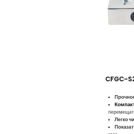
CFGC-S2
Прочное
Компак
перемещат
Легко ч
Показат