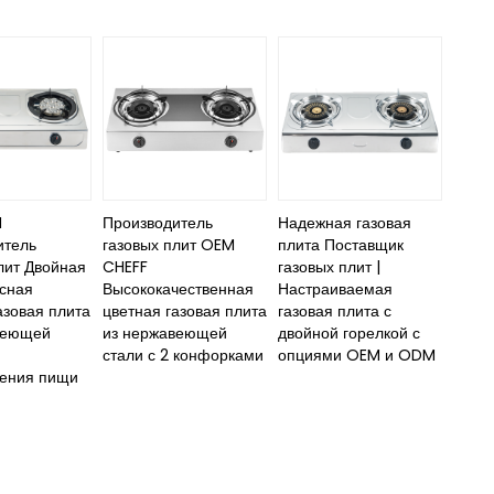
M
Производитель
Надежная газовая
итель
газовых плит OEM
плита Поставщик
лит Двойная
CHEFF
газовых плит |
сная
Высококачественная
Настраиваемая
азовая плита
цветная газовая плита
газовая плита с
веющей
из нержавеющей
двойной горелкой с
стали с 2 конфорками
опциями OEM и ODM
ления пищи