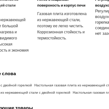
ей стали
поверхность и корпус печи
воздух
Регули
Газовая плита изготовлена
воздух
 нержавеющей
из нержавеющей стали,
горелк
т большой
поэтому ее легко чистить.
соедин
нагрева и
Коррозионная стойкость и
нет заз
 видимого
термостойкость.
ысокая
сть и экономия
 слова
 с двойной горелкой
Настольная газовая плита из нержавеющей с
 из нержавеющей стали с двойной горелкой
Настольная газовая п
ующие товары