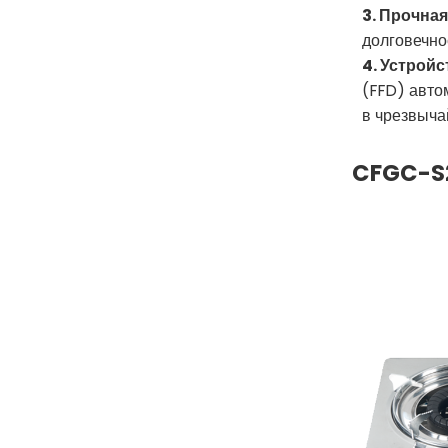
3. Прочна
долговечно
4. Устрой
(FFD) авто
в чрезвыча
CFGC-S