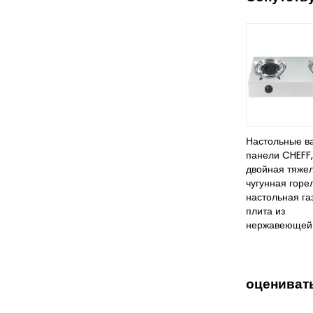
Настольные в
панели CHEFF,
двойная тяже
чугунная горел
настольная га
плита из
нержавеющей 
оцениват