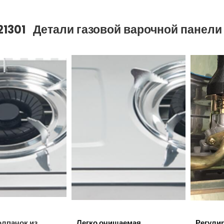
Детали газовой варочной панели
1301
лпачок из
Легко очищаемая
Регули