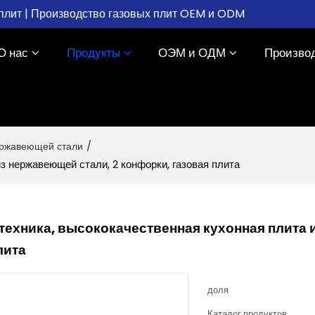
плит | Производство газовых плит OEM и ODM
О нас
Продукты
ОЭМ и ОДМ
Произво
ержавеющей стали
/
з нержавеющей стали, 2 конфорки, газовая плита
техника, высококачественная кухонная плита 
лита
доля
Каталог продуктов