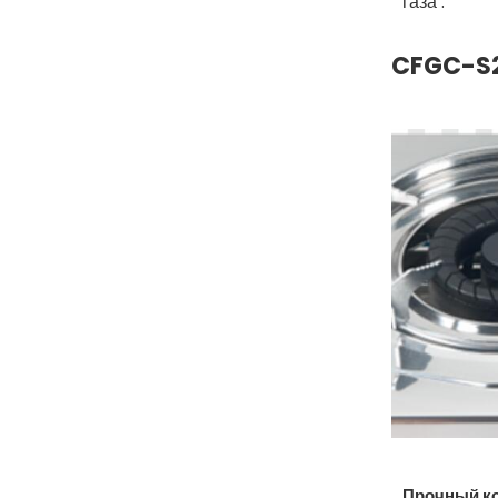
газа .
CFGC-S2
Прочный ко