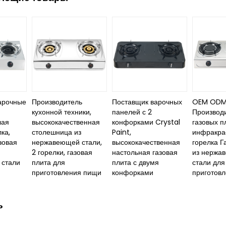
арочные
Производитель
Поставщик варочных
OEM OD
кухонной техники,
панелей с 2
Производ
лая
высококачественная
конфорками Crystal
газовых п
ка,
столешница из
Paint,
инфракра
зовая
нержавеющей стали,
высококачественная
горелка Г
2 горелки, газовая
настольная газовая
из нержа
стали
плита для
плита с двумя
стали для
приготовления пищи
конфорками
приготов
ь