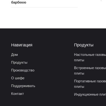
барбекю
максимального
стали с 4 ко
приготовления 
Навигация
Продукты
Дом
Настольные газов
плиты
Продукты
Встроенные газов
Производство
плиты
О шефе
Портативные газо
Поддерживать
плиты
Контакт
Индукционные пли