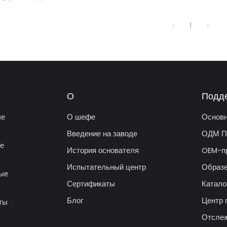
 удобства
нфорками
пищи.
1
О
Подд
ые
О шефе
Основн
Введение на заводе
ОДМ П
ые
История основателя
OEM-п
Испытательный центр
Образе
вые
Сертификаты
Катал
Блог
Центр 
ты
Отслеж