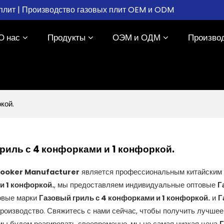
плит | Производство газовых плит OEM и ODM
О нас
Продукты
ОЭМ и ОДМ
Произво
кой.
риль с 4 конфорками и 1 конфоркой.
Cooker Manufacturer
является профессиональным китайским
и 1 конфоркой.
, мы предоставляем индивидуальные оптовые
Г
овые марки
Газовый гриль с 4 конфорками и 1 конфоркой.
и
Г
производство. Свяжитесь с нами сейчас, чтобы получить лучше
ы будем реагировать своевременно, мы не самая низкая цена
Г