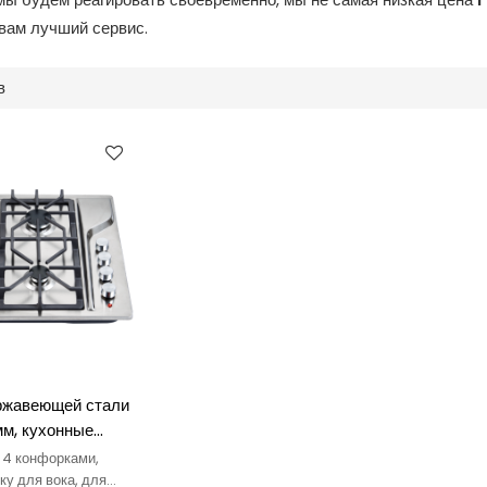
вам лучший сервис.
в
ржавеющей стали
мм, кухонные
ели, встроенная
с 4 конфорками,
а из нержавеющей
ку для вока, для