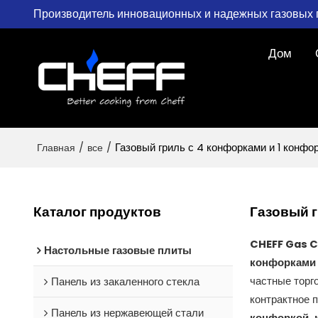
Производитель инновационных и надежных газовых 
Дом
Главная
/
все
/
Газовый гриль с 4 конфорками и 1 конфор
Каталог продуктов
Газовый г
CHEFF Gas 
Настольные газовые плиты
конфорками 
Панель из закаленного стекла
частные торг
контрактное 
Панель из нержавеющей стали
конфоркой.
м