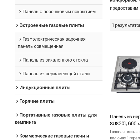
предоставим 
Панель с порошковым покрытием
Встроенные газовые плиты
1 результато
Газ+электрическая варочная
панель совмещенная
Панель из закаленного стекла
Панель из нержавеющей стали
Индукционные плиты
Горячие плиты
Портативные газовые плиты для
Панель из не
кемпинга
SUS201, 600 
варочные пан
Газовая плита 
Коммерческие газовые печи и
газовая плит
включая 1 горел