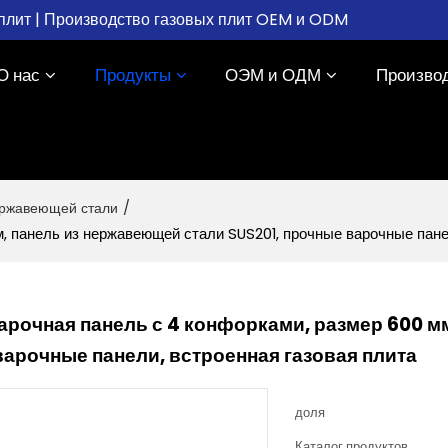
плит | Производство газовых плит OEM и ODM
О нас
Продукты
ОЭМ и ОДМ
Произво
ержавеющей стали
/
м, панель из нержавеющей стали SUS201, прочные варочные пане
арочная панель с 4 конфорками, размер 600 м
арочные панели, встроенная газовая плита
доля
Каталог продуктов