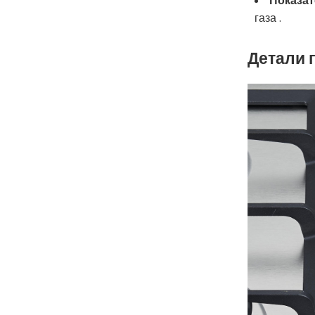
Показат
газа .
Детали 