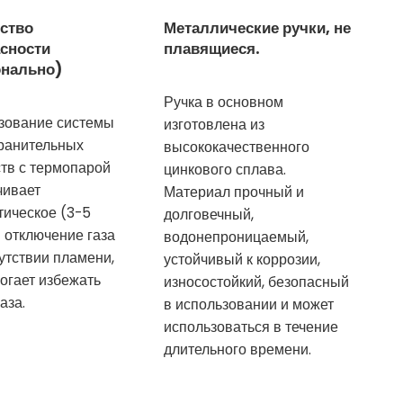
ство
Металлические ручки, не
сности
плавящиеся.
онально)
Ручка в основном
зование системы
изготовлена из
ранительных
высококачественного
ств с термопарой
цинкового сплава.
чивает
Материал прочный и
тическое (3-5
долговечный,
 отключение газа
водонепроницаемый,
утствии пламени,
устойчивый к коррозии,
огает избежать
износостойкий, безопасный
газа.
в использовании и может
использоваться в течение
длительного времени.