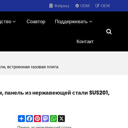
Фабрика
ODM
OEM
дство
Соавтор
Поддерживать
Контакт
ли, встроенная газовая плита
м, панель из нержавеющей стали SUS201,
Share
Facebook
Pinterest
Mastodon
WhatsApp
X
Панель из нержавеющей стали