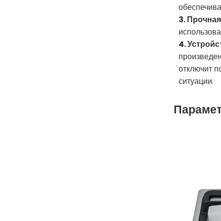
обеспечива
3. Прочна
использова
4. Устрой
произведен
отключит п
ситуации.
Парамет