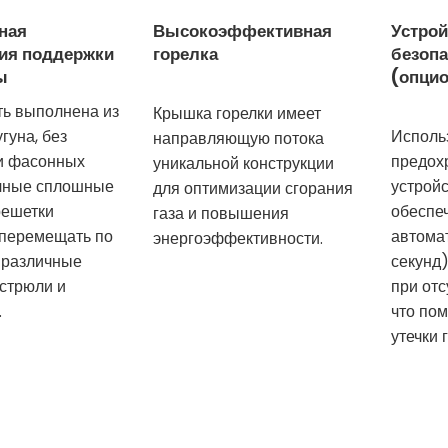
ная
Высокоэффективная
Устрой
ия поддержки
горелка
безопа
ы
(опци
ь выполнена из
Крышка горелки имеет
гуна, без
Исполь
направляющую потока
и фасонных
предох
уникальной конструкции
очные сплошные
устрой
для оптимизации сгорания
решетки
обеспе
газа и повышения
 перемещать по
автома
энергоэффективности.
 различные
секунд)
стрюли и
при отс
.
что пом
утечки 