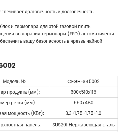
спечивает долговечность и долговечность
лок и термопара для этой газовой плиты
ащения возгорания термопары (FFD) автоматически
 обеспечить вашу безопасность в чрезвычайной
5002
Модель №.
CFGH-S45002
ер продукта (мм):
600x510x115
змер резки (мм):
550x480
вая мощность (КВт):
3,3+1,75+1,75+1,0
рхностная панель:
SUS201 Нержавеющая сталь