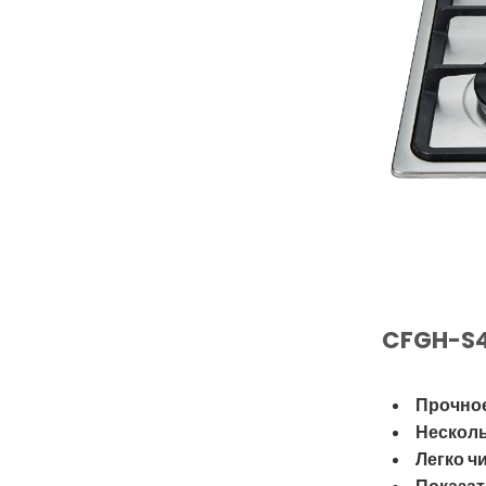
CFGH-S
Прочное
Несколь
Легко ч