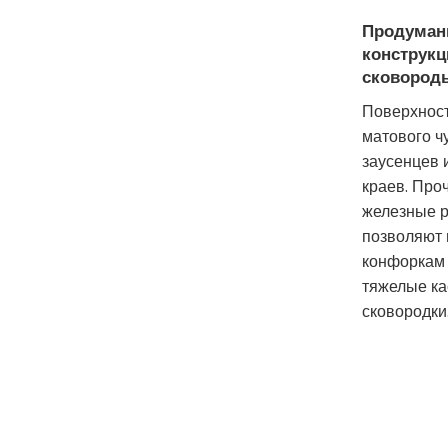
Продуман
конструкц
сковород
Поверхност
матового чу
заусенцев 
краев. Пр
железные 
позволяют
конфоркам
тяжелые ка
сковородки