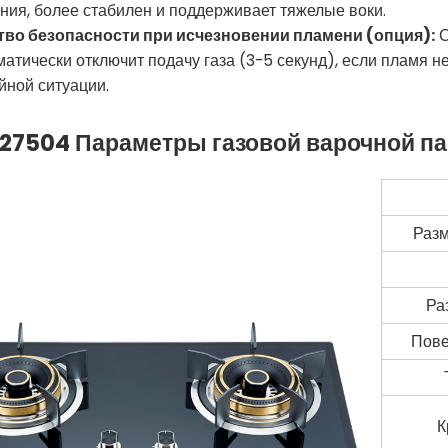
ния, более стабилен и поддерживает тяжелые воки.
ство безопасности при исчезновении пламени (опция):
С
матически отключит подачу газа (3-5 секунд), если пламя 
йной ситуации.
27504
Параметры газовой варочной п
Разм
Ра
Пове
К