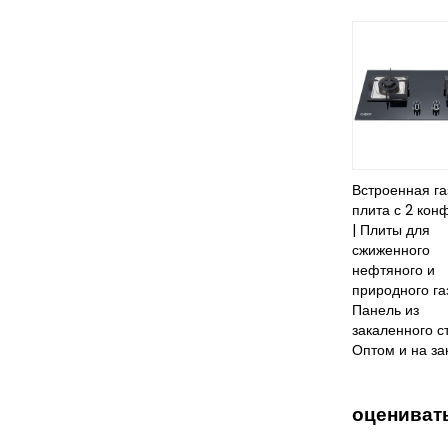
Встроенная га
плита с 2 кон
| Плиты для
сжиженного
нефтяного и
природного газ
Панель из
закаленного ст
Оптом и на за
оцениват