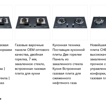
зовая
Газовые варочные
Кухонная техника
Новейшая
форками
панели OEM оптового
Поставщик кухонной
плита CHE
качества, двойная
плиты Две горелки
высокока
горелка, 7 мм,
Панель из
закаленно
закаленное стекло,
закаленного стекла
прочное 
а |
встроенная газовая
Кухня Встроенная
управлени
плита для кухни
газовая плита для
конфорки,
екла |
сжиженного
газовая п
каз
нефтяного газа
ь