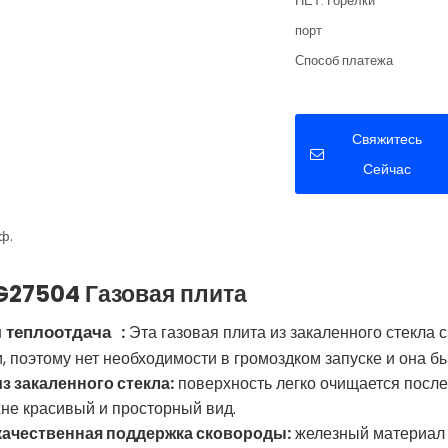
НЕТ. Горелки
порт
Способ платежа
Свяжитесь
Сейчас
ф.
27504 Газовая плита
 теплоотдача
:
Эта газовая плита из закаленного стекла
, поэтому нет необходимости в громоздком запуске и она бы
из закаленного стекла:
поверхность легко очищается посл
хне красивый и просторный вид.
качественная поддержка сковороды:
железный материал 