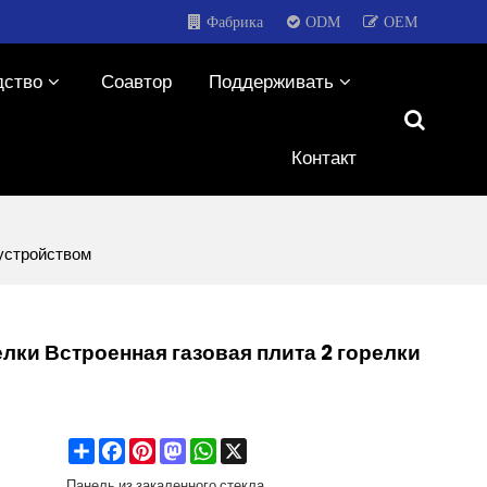
Фабрика
ODM
OEM
дство
Соавтор
Поддерживать
Контакт
 устройством
елки Встроенная газовая плита 2 горелки
Share
Facebook
Pinterest
Mastodon
WhatsApp
X
Панель из закаленного стекла