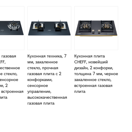
 газовая
Кухонная техника, 7
Кухонная плита
FF,
мм, закаленное
CHEFF, новейший
чественное
стекло, прочная
дизайн, 2 конфорки,
е стекло,
газовая плита с 2
толщина 7 мм, черное
сенсорное
конфорками,
закаленное стекло,
е, 2
сенсорное
встроенная газовая
 встроенная
управление,
плита
лита
высококачественная
газовая плита