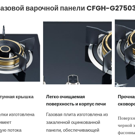
газовой варочной панели
CFGH-G2750
тунная крышка
Легко очищаемая
Прочна
поверхность и корпус печи
сковор
лки изготовлена
Газовая плита изготовлена из
Поверхн
 имеет
закаленной оцинкованной
черной э
ую потока
панели, обеспечивающей
фасонны