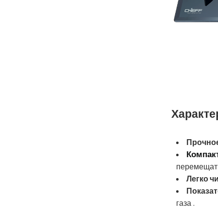
Характе
Прочное
Компак
перемещат
Легко ч
Показат
газа .