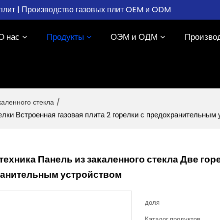
плит | Производство газовых плит OEM и ODM
О нас
Продукты
ОЭМ и ОДМ
Произво
каленного стекла
/
релки Встроенная газовая плита 2 горелки с предохранительным
техника Панель из закаленного стекла Две гор
ранительным устройством
доля
Каталог продуктов