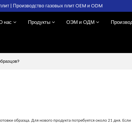
плит | Производство газовых плит OEM и ODM
О нас
Продукты
ОЭМ и ОДМ
Произво
образцов?
отовки образца. Для нового продукта потребуется около 21 дня. Есл