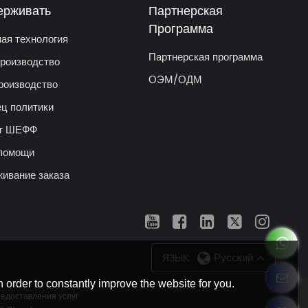
ерживать
Партнерская
Программа
ая технология
Партнерская программа
роизводство
ОЭМ/ОДМ
роизводство
ц политики
ог ШЕФФ
помощи
ивание заказа
ЯЗЫК:
Русский
 order to constantly improve the website for you.
редоставления услуг