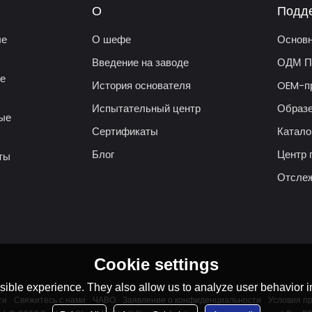
О
Подд
ые
О шефе
Основн
Введение на заводе
ОДМ П
ые
История основателя
OEM-п
Испытательный центр
Образе
вые
Сертификаты
Катал
Блог
Центр 
ты
Отслеж
Cookie settings
ible experience. They also allow us to analyze user behavior in
ти
Свяжитесь с нами
ЧАВО
Заявление о конфиденциальности
Условия п