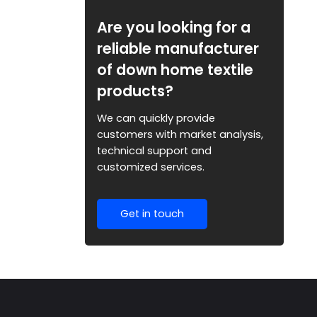
Газовая плита с 3
конфорками и
Are you looking for a
корпусом из
reliable manufacturer
нержавеющей стали
of down home textile
products?
We can quickly provide
customers with market analysis,
technical support and
customized services.
Get in touch