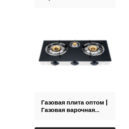
Китай
Производитель: пять
нагревательных
элементов
Газовая плита оптом |
Газовая варочная
панель со стеклянной
поверхностью |