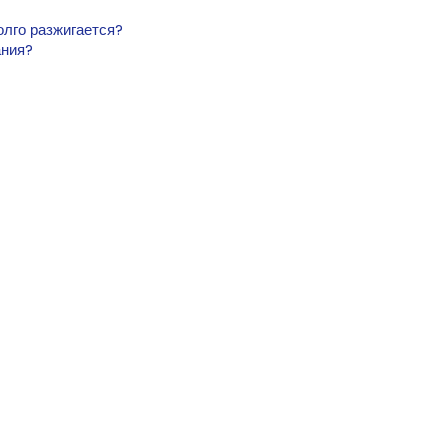
олго разжигается?
ания?