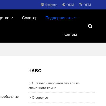
Фабрика
ODM
OEM
дство
Соавтор
Поддерживать
Контакт
ЧАВО
О газовой варочной панели из
спеченного камня
О сервисе
и необходимо