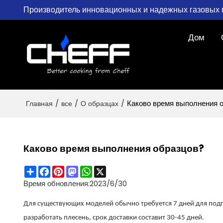
Производитель инновационных и надежных газовых 
Дом
Главная
/
все
/
О образцах
/
Каково время выполнения 
Каково время выполнения образцов?
Share
Facebook
Pinterest
Mastodon
WhatsApp
X
Время обновления:
2023/6/30
Для существующих моделей обычно требуется 7 дней для подг
разработать плесень, срок доставки составит 30-45 дней.