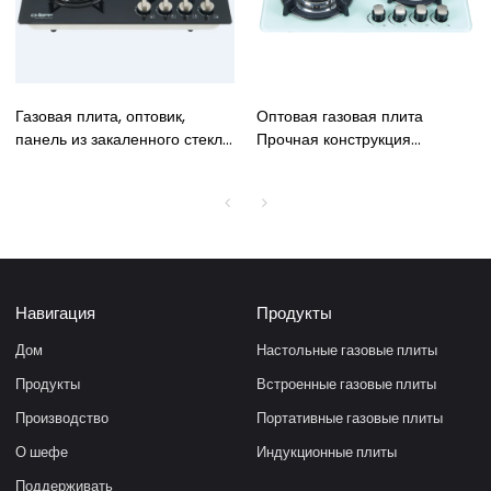
Газовая плита, оптовик,
Оптовая газовая плита
панель из закаленного стекла
Прочная конструкция
600 мм, высококачественная
Стильная стеклянная панель
встроенная газовая плита с 4
Четырехконфорочная
конфорками
встроенная газовая плита с
предохранительным
устройством
Навигация
Продукты
Дом
Настольные газовые плиты
Продукты
Встроенные газовые плиты
Производство
Портативные газовые плиты
О шефе
Индукционные плиты
Поддерживать