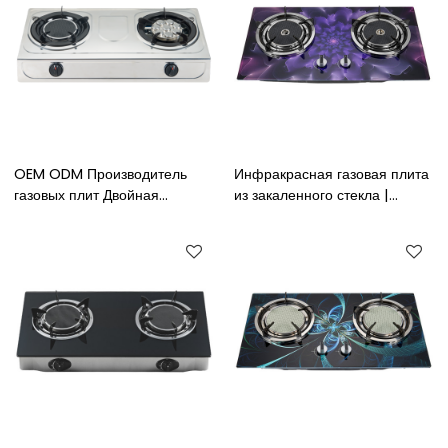
OEM ODM Производитель
Инфракрасная газовая плита
газовых плит Двойная
из закаленного стекла |
инфракрасная горелка
Высококачественная 2
Газовая плита из
инфракрасная горелка
нержавеющей стали для
Газовая плита из закаленного
приготовления пищи
стекла | 2 инфракрасные
горелки Встроенная газовая
плита и газовый гриль