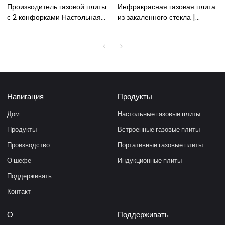
Производитель газовой плиты
Инфракрасная газовая плита
с 2 конфорками Настольная
из закаленного стекла |
газовая плита Панель из
Высококачественная 2
закаленного стекла 7 мм
инфракрасная горелка
Инфракрасная горелка
Газовая плита из закаленного
Газовая плита
стекла | 2 инфракрасные
горелки Встроенная газовая
плита и газовый гриль
Навигация
Продукты
Дом
Настольные газовые плиты
Продукты
Встроенные газовые плиты
Производство
Портативные газовые плиты
О шефе
Индукционные плиты
Поддерживать
Контакт
О
Поддерживать