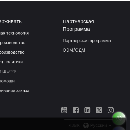
ерживать
Партнерская
Программа
ая технология
Партнерская программа
роизводство
ОЭМ/ОДМ
роизводство
ц политики
ог ШЕФФ
помощи
ивание заказа
ЯЗЫК:
Русский