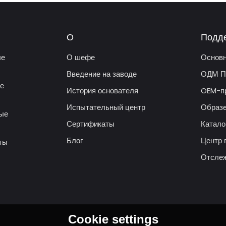
О
Подд
ые
О шефе
Основн
Введение на заводе
ОДМ П
ые
История основателя
OEM-п
Испытательный центр
Образе
вые
Сертификаты
Катал
Блог
Центр 
ты
Отслеж
Cookie settings