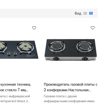
Вид
кухонная техника,
Производитель газовой плиты с
ое стекло 7 мм,
2 конфорками Настольная
щная 2-конфорочная
газовая плита Панель из
лита с инфракрасной
Газовая плита с двумя
ная инфракрасная
закаленного стекла 7 мм
 Tempered Glass 2
инфракрасными конфорками имеет
на газовом топливе,
компактные размеры, удобна в
плита
Инфракрасная горелка Газовая