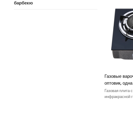
обеспечивая э
барбекю
газовой варо
распределение 
чистится.
Газовые варо
оптовик, одна
поверхность 
Газовая плита с
стекла, инфр
инфракрасной г
компактные раз
настольная г
переноске и по
использования 
вентилируемых 