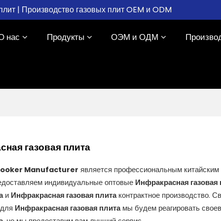
плит | Производство газовых плит OEM и ODM
О нас
Продукты
ОЭМ и ОДМ
Произво
сная газовая плита
Cooker Manufacturer
является профессиональным китайским
редоставляем индивидуальные оптовые
Инфракрасная газовая 
а
и
Инфракрасная газовая плита
контрактное производство. С
 для
Инфракрасная газовая плита
мы будем реагировать своев
а
, но мы предоставим вам лучший сервис.