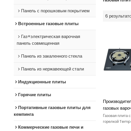
Панель с порошковым покрытием
6 результат
Встроенные газовые плиты
Газ+электрическая варочная
панель совмещенная
Панель из закаленного стекла
Панель из нержавеющей стали
Индукционные плиты
Горячие плиты
Производител
Портативные газовые плиты для
газовых варо
кемпинга
CHEFF с 2 ко
Газовая плита 
закаленного с
горелкой Temp
Коммерческие газовые печи и
работает на газ
инфракрасной