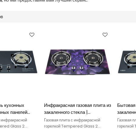
ов
ь кухонных
Инфракрасная газовая плита из
Бытовая 
чных панелей
закаленного стекла |
закаленн
нфорками из
Высококачественная 2
сверхмо
с инфракрасной
Газовая плита с инфракрасной
Газовая п
текла,
инфракрасная горелка Газовая
встроен
ered Glass 2
горелкой Tempered Glass 2
горелкой
овом топливе,
работает на газовом топливе,
работает 
 горелкой,
плита из закаленного стекла | 2
газовая 