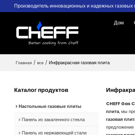
Производитель инновационных и надежных газовых 
Дом
Главная
/
все
/
Инфракрасная газовая плита
Каталог продуктов
Инфракра
CHEFF Gas 
Настольные газовые плиты
плита
, мы п
Панель из закаленного стекла
газовая плит
предложение
Панель из нержавеющей стали
газовая плит