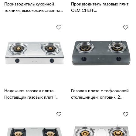
Производитель кухонной
Производитель газовых плит
техники, высококачественная
OEM CHEFF
столешница из нержавеющей
Высококачественная цветная
стали, 2 горелки, газовая
газовая плита из
плита для приготовления
нержавеющей стали с 2
пищи
конфорками
Надежная газовая плита
Газовая плита с тефлоновой
Поставщик газовых плит |
столешницей, оптовик, 2
Настраиваемая газовая
горелки, кухонная плита с
плита с двойной горелкой с
порошковым покрытием,
опциями OEM и ODM
газовая плита с двойной
горелкой