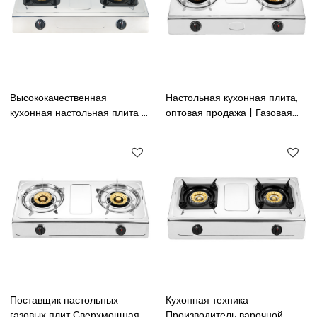
Высококачественная
Настольная кухонная плита,
кухонная настольная плита с
оптовая продажа | Газовая
двойной горелкой из
плита с двойной горелкой |
нержавеющей стали, газовая
Настольная газовая плита с 2
плита для приготовления
конфорками для сжиженного
сжиженного нефтяного газа
нефтяного газа/газа
(NG)
Поставщик настольных
Кухонная техника
газовых плит Сверхмощная
Производитель варочной