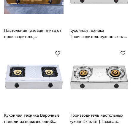
Настольная газовая плита от
Кухонная техника
производителя,
Производитель кухонных плит
высококачественная газовая
Двухконфорочная настольная
плита из нержавеющей стали
газовая плита из
золотого цвета с верхом с 2
нержавеющей стали
горелками
Кухонная техника Варочные
Производитель настольных
панели из нержавеющей
кухонных плит | Газовая
стали Стол с двойной
плита из нержавеющей стали