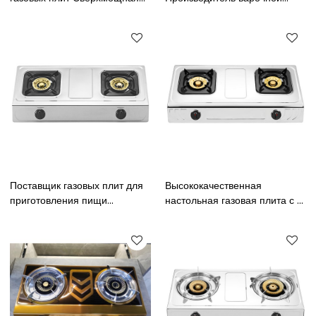
латунная крышка горелки
панели Двойная горелка
Двойная горелка Газовая
Настольная газовая плита из
плита NG из нержавеющей
нержавеющей стали
стали
Поставщик газовых плит для
Высококачественная
приготовления пищи
настольная газовая плита с 2
Латунная крышка горелки 100
горелками, корпус печи из
мм 2 горелки Настольная
нержавеющей стали,
газовая плита из
прочные газовые варочные
нержавеющей стали с
панели
высоким корпусом