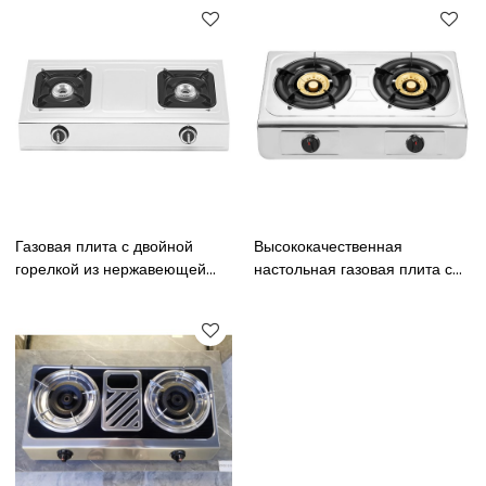
конфоркой Газовая плита для
с двойной горелкой |
сжиженного нефтяного газа с
Настольная газовая плита с
латунной крышкой горелки
латунной крышкой для
сжиженного нефтяного газа /
природного газа
Газовая плита с двойной
Высококачественная
горелкой из нержавеющей
настольная газовая плита с
стали, высококачественная
двойной горелкой, кухонная
квадратная кастрюля,
техника из нержавеющей
настольная газовая плита
стали, газовая плита для
приготовления пищи